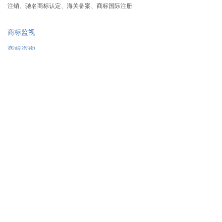
注销、驰名商标认定、海关备案、商标国际注册
商标监视
商标咨询
商标合同的起草、修改及审核
商标保护策略的制定
商标设计及翻译（音译或意译）
关于我们
业务领域
专业人员
新闻中心
联系我们
Copyright © 嘉东知识产权 版权所有