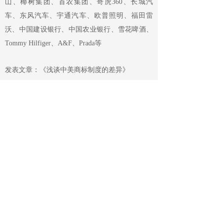
山、椰树集团、首农集团、奇虎360、长城汽
车、东风汽车、宇通汽车、欧普照明、福田雷
沃、中国建设银行、中国农业银行、雪花啤酒、
Tommy Hilfiger、A&F、Prada等
发表文章：《浅谈中美商标制度的差异》
社会职务
中华全国律师协会会员
中国知识产权研究会会员
INTA（国际商标协会）会员
AIPPI（国际保护知识产权协会）会员
职业资质
律师资格
教育背景