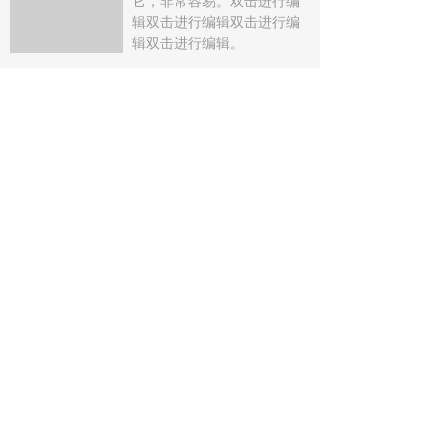
它，非常容易。双击进行编
辑双击进行编辑双击进行编
辑双击进行编辑。
文章
版权备案的意义
2018-03-16
123
넶
专利申请怎么办
2018-03-16
82
넶
商标注册的注意事项
2018-03-16
87
넶
知识产权保护的渠道
2018-03-16
87
넶