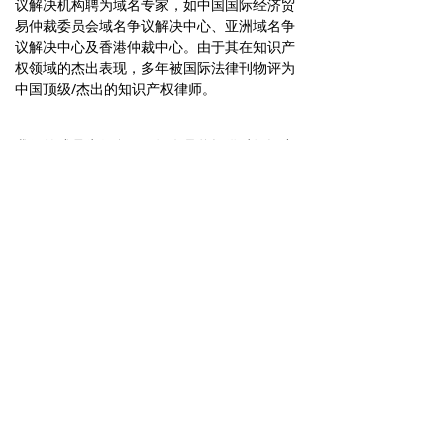
议解决机构聘为域名专家，如中国国际经济贸
易仲裁委员会域名争议解决中心、亚洲域名争
议解决中心及香港仲裁中心。由于其在知识产
权领域的杰出表现，多年被国际法律刊物评为
中国顶级/杰出的知识产权律师。
我们的成员为很多国际知名品牌提供过知识产
权服务并获得他们的赞誉。
关于我们
业务领域
专业人员
新闻中心
联系我们